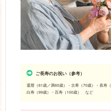
ご長寿のお祝い（参考）
還暦（61歳／満60歳）・古希（70歳）・喜寿（
白寿（99歳）・百寿（100歳） など