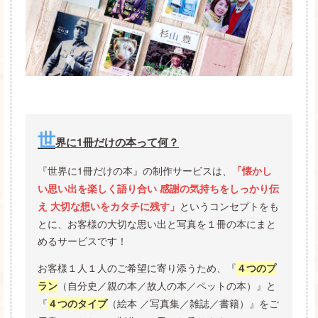
世
界に1冊だけの本って何？
『世界に1冊だけの本』の制作サービスは、
「懐かし
い思い出を楽しく語り合い 感謝の気持ちをしっかり伝
というコンセプトをも
え 大切な想いをカタチに残す」
とに、お客様の大切な思い出と写真を１冊の本にまと
めるサービスです！
お客様１人１人のご希望に寄り添うため、『
４つのプ
（自分史／親の本／故人の本／ペットの本）』と
ラン
『
（絵本 ／写真集／雑誌／書籍）』をご
４つのタイプ